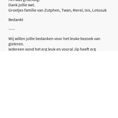
Dank jullie wel.
Groetjes familie van Zutphen, Twan, Merel, Isis, Lotusuk
Bedankt
-----
Wij willen jullie bedanken voor het leuke bezoek van
gisteren.
Iedereen vond het erg leuk en vooral Jip heeft erg
genoten.
Het was super!
Bedankt.
Groeten Mara en Jeroen
-----
Hallo Zeurpiet
Kom nog eens langs, dat zullen ze helemaal geweldig
vinden!
Sinds gisteren gaat het alleen maar over jullie en het
bakken van die cupcakes.... Dus jullie zijn van harte